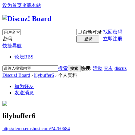
设为首页
收藏本站
找回密码
自动登录
密码
立即注册
登录
快捷导航
论坛
BBS
搜索
热搜:
活动
交友
discuz
搜索
Discuz! Board
›
lilybuffer6
›
个人资料
加为好友
发送消息
lilybuffer6
http://demo.emshost.com/?4260684