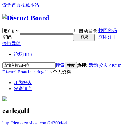
设为首页
收藏本站
找回密码
自动登录
密码
立即注册
登录
快捷导航
论坛
BBS
搜索
热搜:
活动
交友
discuz
搜索
Discuz! Board
›
earlegal1
›
个人资料
加为好友
发送消息
earlegal1
http://demo.emshost.com/?4209444