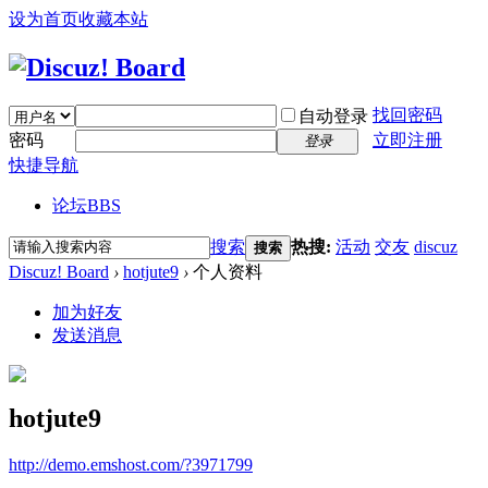
设为首页
收藏本站
找回密码
自动登录
密码
立即注册
登录
快捷导航
论坛
BBS
搜索
热搜:
活动
交友
discuz
搜索
Discuz! Board
›
hotjute9
›
个人资料
加为好友
发送消息
hotjute9
http://demo.emshost.com/?3971799