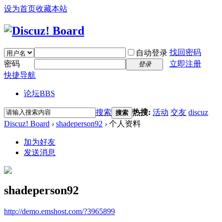
设为首页
收藏本站
找回密码
自动登录
密码
立即注册
登录
快捷导航
论坛
BBS
搜索
热搜:
活动
交友
discuz
搜索
Discuz! Board
›
shadeperson92
›
个人资料
加为好友
发送消息
shadeperson92
http://demo.emshost.com/?3965899