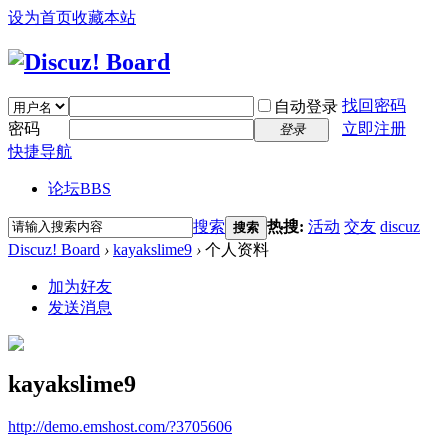
设为首页
收藏本站
找回密码
自动登录
密码
立即注册
登录
快捷导航
论坛
BBS
搜索
热搜:
活动
交友
discuz
搜索
Discuz! Board
›
kayakslime9
›
个人资料
加为好友
发送消息
kayakslime9
http://demo.emshost.com/?3705606