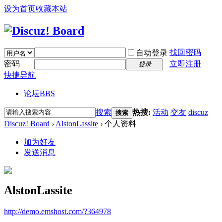
设为首页
收藏本站
找回密码
自动登录
密码
立即注册
登录
快捷导航
论坛
BBS
搜索
热搜:
活动
交友
discuz
搜索
Discuz! Board
›
AlstonLassite
›
个人资料
加为好友
发送消息
AlstonLassite
http://demo.emshost.com/?364978