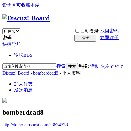
设为首页
收藏本站
找回密码
自动登录
密码
立即注册
登录
快捷导航
论坛
BBS
搜索
热搜:
活动
交友
discuz
搜索
Discuz! Board
›
bomberdead8
›
个人资料
加为好友
发送消息
bomberdead8
http://demo.emshost.com/?3634778