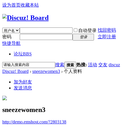
设为首页
收藏本站
找回密码
自动登录
密码
立即注册
登录
快捷导航
论坛
BBS
搜索
热搜:
活动
交友
discuz
搜索
Discuz! Board
›
sneezewomen3
›
个人资料
加为好友
发送消息
sneezewomen3
http://demo.emshost.com/?2803138