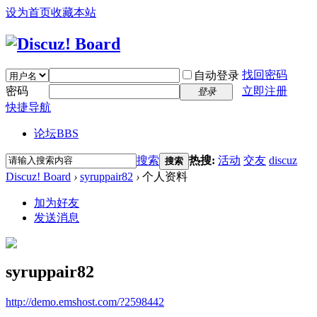
设为首页
收藏本站
找回密码
自动登录
密码
立即注册
登录
快捷导航
论坛
BBS
搜索
热搜:
活动
交友
discuz
搜索
Discuz! Board
›
syruppair82
›
个人资料
加为好友
发送消息
syruppair82
http://demo.emshost.com/?2598442