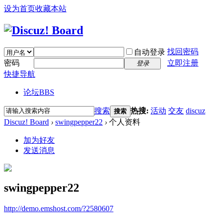
设为首页
收藏本站
找回密码
自动登录
密码
立即注册
登录
快捷导航
论坛
BBS
搜索
热搜:
活动
交友
discuz
搜索
Discuz! Board
›
swingpepper22
›
个人资料
加为好友
发送消息
swingpepper22
http://demo.emshost.com/?2580607