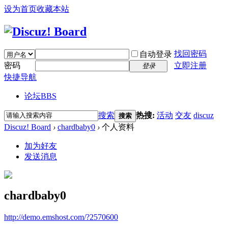
设为首页
收藏本站
找回密码
自动登录
密码
立即注册
登录
快捷导航
论坛
BBS
搜索
热搜:
活动
交友
discuz
搜索
Discuz! Board
›
chardbaby0
›
个人资料
加为好友
发送消息
chardbaby0
http://demo.emshost.com/?2570600