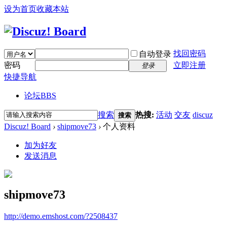
设为首页
收藏本站
找回密码
自动登录
密码
立即注册
登录
快捷导航
论坛
BBS
搜索
热搜:
活动
交友
discuz
搜索
Discuz! Board
›
shipmove73
›
个人资料
加为好友
发送消息
shipmove73
http://demo.emshost.com/?2508437