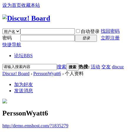
设为首页
收藏本站
找回密码
自动登录
密码
立即注册
登录
快捷导航
论坛
BBS
搜索
热搜:
活动
交友
discuz
搜索
Discuz! Board
›
PerssonWyatt6
›
个人资料
加为好友
发送消息
PerssonWyatt6
http://demo.emshost.com/?1835279