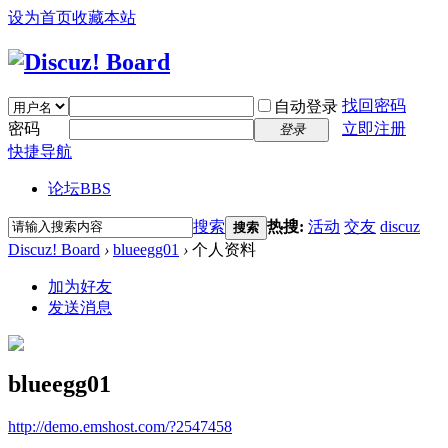
设为首页
收藏本站
找回密码
自动登录
密码
立即注册
登录
快捷导航
论坛
BBS
搜索
热搜:
活动
交友
discuz
搜索
Discuz! Board
›
blueegg01
›
个人资料
加为好友
发送消息
blueegg01
http://demo.emshost.com/?2547458