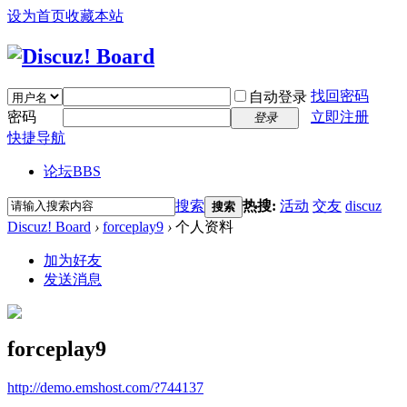
设为首页
收藏本站
找回密码
自动登录
密码
立即注册
登录
快捷导航
论坛
BBS
搜索
热搜:
活动
交友
discuz
搜索
Discuz! Board
›
forceplay9
›
个人资料
加为好友
发送消息
forceplay9
http://demo.emshost.com/?744137