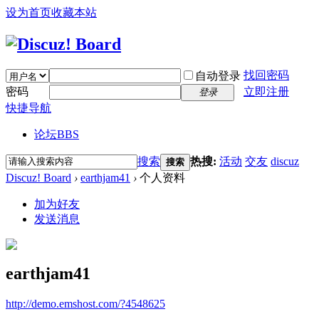
设为首页
收藏本站
找回密码
自动登录
密码
立即注册
登录
快捷导航
论坛
BBS
搜索
热搜:
活动
交友
discuz
搜索
Discuz! Board
›
earthjam41
›
个人资料
加为好友
发送消息
earthjam41
http://demo.emshost.com/?4548625