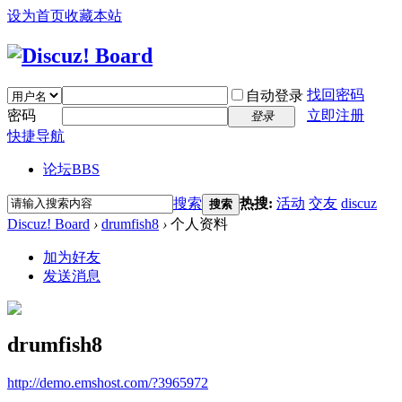
设为首页
收藏本站
找回密码
自动登录
密码
立即注册
登录
快捷导航
论坛
BBS
搜索
热搜:
活动
交友
discuz
搜索
Discuz! Board
›
drumfish8
›
个人资料
加为好友
发送消息
drumfish8
http://demo.emshost.com/?3965972