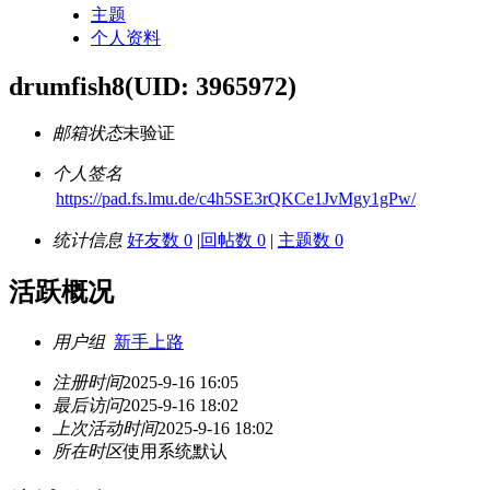
主题
个人资料
drumfish8
(UID: 3965972)
邮箱状态
未验证
个人签名
https://pad.fs.lmu.de/c4h5SE3rQKCe1JvMgy1gPw/
统计信息
好友数 0
|
回帖数 0
|
主题数 0
活跃概况
用户组
新手上路
注册时间
2025-9-16 16:05
最后访问
2025-9-16 18:02
上次活动时间
2025-9-16 18:02
所在时区
使用系统默认