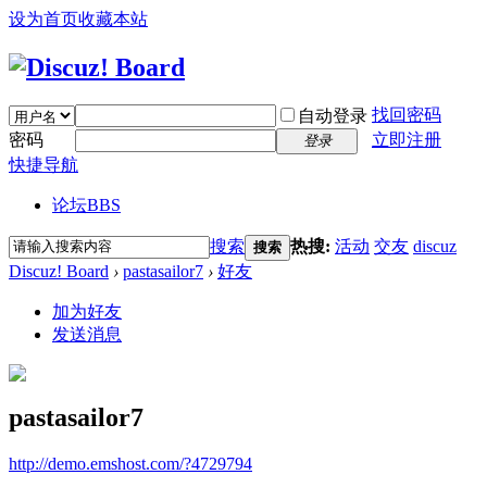
设为首页
收藏本站
找回密码
自动登录
密码
立即注册
登录
快捷导航
论坛
BBS
搜索
热搜:
活动
交友
discuz
搜索
Discuz! Board
›
pastasailor7
›
好友
加为好友
发送消息
pastasailor7
http://demo.emshost.com/?4729794