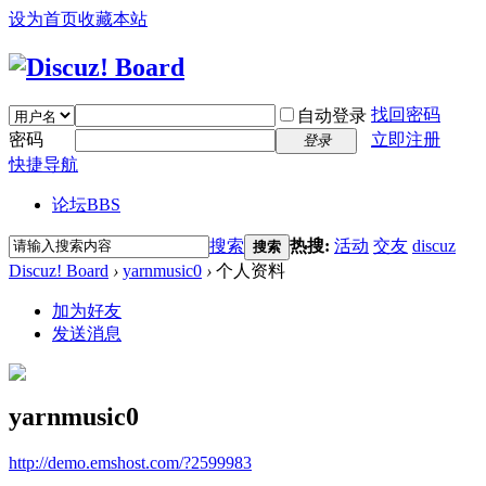
设为首页
收藏本站
找回密码
自动登录
密码
立即注册
登录
快捷导航
论坛
BBS
搜索
热搜:
活动
交友
discuz
搜索
Discuz! Board
›
yarnmusic0
›
个人资料
加为好友
发送消息
yarnmusic0
http://demo.emshost.com/?2599983