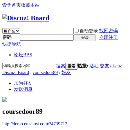
设为首页
收藏本站
找回密码
自动登录
密码
立即注册
登录
快捷导航
论坛
BBS
搜索
热搜:
活动
交友
discuz
搜索
Discuz! Board
›
coursedoor89
›
好友
加为好友
发送消息
coursedoor89
http://demo.emshost.com/?4739712