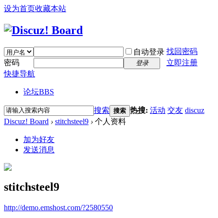
设为首页
收藏本站
找回密码
自动登录
密码
立即注册
登录
快捷导航
论坛
BBS
搜索
热搜:
活动
交友
discuz
搜索
Discuz! Board
›
stitchsteel9
›
个人资料
加为好友
发送消息
stitchsteel9
http://demo.emshost.com/?2580550