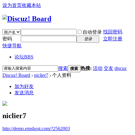
设为首页
收藏本站
找回密码
自动登录
密码
立即注册
登录
快捷导航
论坛
BBS
搜索
热搜:
活动
交友
discuz
搜索
Discuz! Board
›
niclier7
›
个人资料
加为好友
发送消息
niclier7
http://demo.emshost.com/?2562003