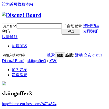
设为首页
收藏本站
找回密码
自动登录
密码
立即注册
登录
快捷导航
论坛
BBS
搜索
热搜:
活动
交友
discuz
搜索
Discuz! Board
›
skiingoffer3
›
好友
加为好友
发送消息
skiingoffer3
http://demo.emshost.com/?4734574