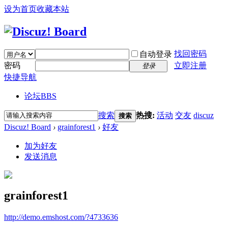
设为首页
收藏本站
找回密码
自动登录
密码
立即注册
登录
快捷导航
论坛
BBS
搜索
热搜:
活动
交友
discuz
搜索
Discuz! Board
›
grainforest1
›
好友
加为好友
发送消息
grainforest1
http://demo.emshost.com/?4733636