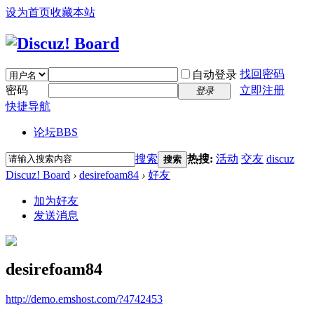
设为首页
收藏本站
找回密码
自动登录
密码
立即注册
登录
快捷导航
论坛
BBS
搜索
热搜:
活动
交友
discuz
搜索
Discuz! Board
›
desirefoam84
›
好友
加为好友
发送消息
desirefoam84
http://demo.emshost.com/?4742453