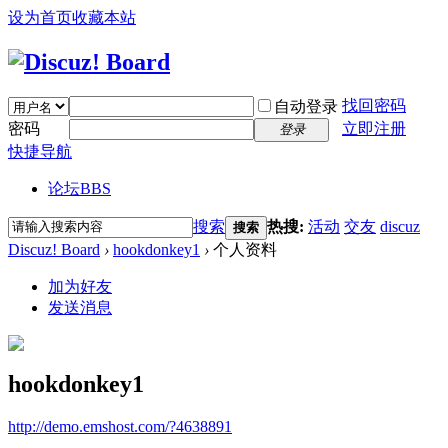
设为首页
收藏本站
找回密码
自动登录
密码
立即注册
登录
快捷导航
论坛
BBS
搜索
热搜:
活动
交友
discuz
搜索
Discuz! Board
›
hookdonkey1
›
个人资料
加为好友
发送消息
hookdonkey1
http://demo.emshost.com/?4638891