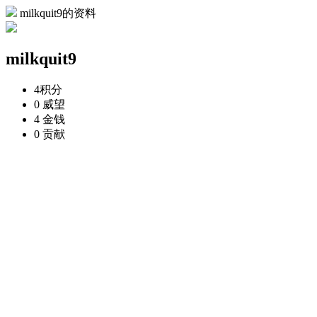
milkquit9的资料
milkquit9
4
积分
0
威望
4
金钱
0
贡献