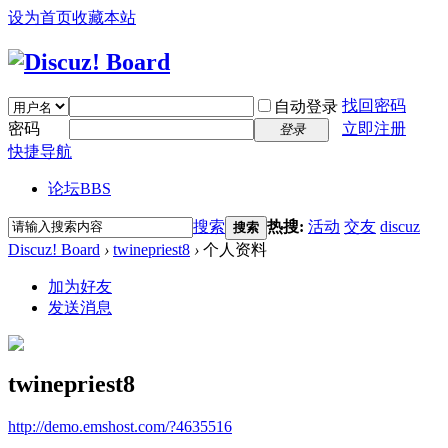
设为首页
收藏本站
找回密码
自动登录
密码
立即注册
登录
快捷导航
论坛
BBS
搜索
热搜:
活动
交友
discuz
搜索
Discuz! Board
›
twinepriest8
›
个人资料
加为好友
发送消息
twinepriest8
http://demo.emshost.com/?4635516