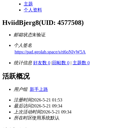
主题
个人资料
HviidBjerg8
(UID: 4577508)
邮箱状态
未验证
个人签名
https://pad.geolab.space/s/ri6oNIyW5A
统计信息
好友数 0
|
回帖数 0
|
主题数 0
活跃概况
用户组
新手上路
注册时间
2026-5-21 01:53
最后访问
2026-5-21 09:34
上次活动时间
2026-5-21 09:34
所在时区
使用系统默认