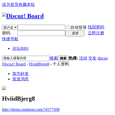
设为首页
收藏本站
找回密码
自动登录
密码
立即注册
登录
快捷导航
论坛
BBS
搜索
热搜:
活动
交友
discuz
搜索
Discuz! Board
›
HviidBjerg8
›
个人资料
加为好友
发送消息
HviidBjerg8
http://demo.emshost.com/?4577508