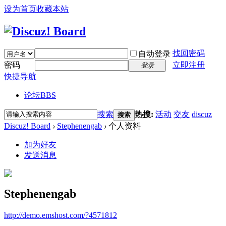
设为首页
收藏本站
找回密码
自动登录
密码
立即注册
登录
快捷导航
论坛
BBS
搜索
热搜:
活动
交友
discuz
搜索
Discuz! Board
›
Stephenengab
›
个人资料
加为好友
发送消息
Stephenengab
http://demo.emshost.com/?4571812