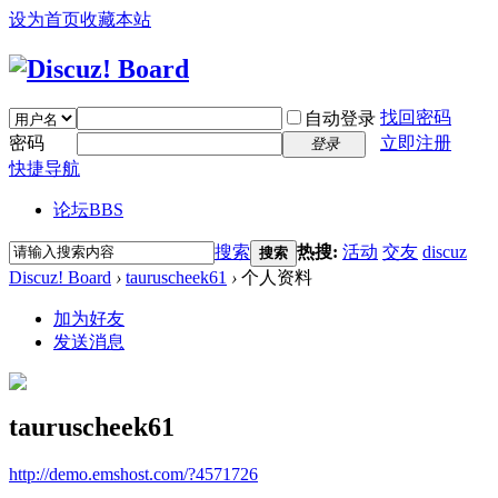
设为首页
收藏本站
找回密码
自动登录
密码
立即注册
登录
快捷导航
论坛
BBS
搜索
热搜:
活动
交友
discuz
搜索
Discuz! Board
›
tauruscheek61
›
个人资料
加为好友
发送消息
tauruscheek61
http://demo.emshost.com/?4571726