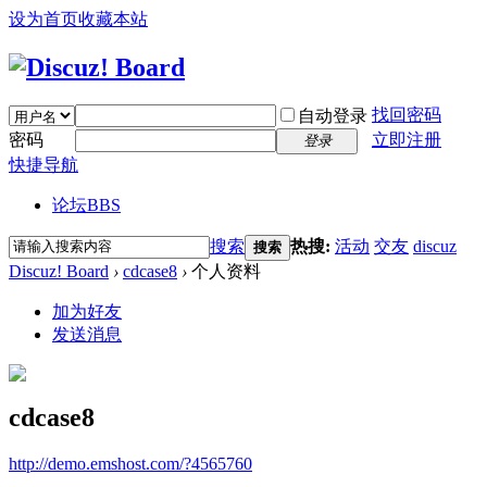
设为首页
收藏本站
找回密码
自动登录
密码
立即注册
登录
快捷导航
论坛
BBS
搜索
热搜:
活动
交友
discuz
搜索
Discuz! Board
›
cdcase8
›
个人资料
加为好友
发送消息
cdcase8
http://demo.emshost.com/?4565760