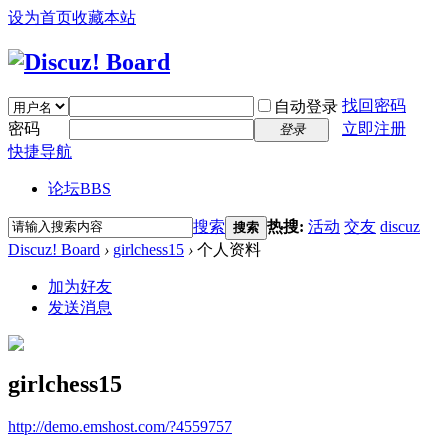
设为首页
收藏本站
找回密码
自动登录
密码
立即注册
登录
快捷导航
论坛
BBS
搜索
热搜:
活动
交友
discuz
搜索
Discuz! Board
›
girlchess15
›
个人资料
加为好友
发送消息
girlchess15
http://demo.emshost.com/?4559757