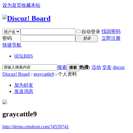
设为首页
收藏本站
找回密码
自动登录
密码
立即注册
登录
快捷导航
论坛
BBS
搜索
热搜:
活动
交友
discuz
搜索
Discuz! Board
›
graycattle9
›
个人资料
加为好友
发送消息
graycattle9
http://demo.emshost.com/?4559741