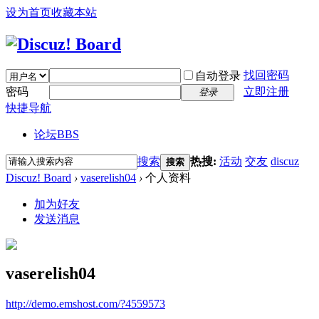
设为首页
收藏本站
找回密码
自动登录
密码
立即注册
登录
快捷导航
论坛
BBS
搜索
热搜:
活动
交友
discuz
搜索
Discuz! Board
›
vaserelish04
›
个人资料
加为好友
发送消息
vaserelish04
http://demo.emshost.com/?4559573