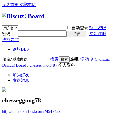
设为首页
收藏本站
找回密码
自动登录
密码
立即注册
登录
快捷导航
论坛
BBS
搜索
热搜:
活动
交友
discuz
搜索
Discuz! Board
›
chesseggnog78
›
个人资料
加为好友
发送消息
chesseggnog78
http://demo.emshost.com/?4547428