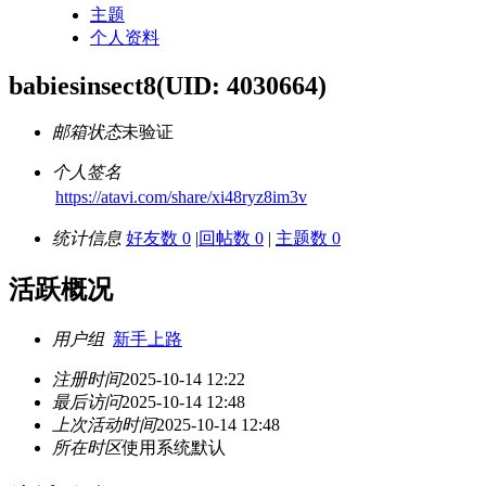
主题
个人资料
babiesinsect8
(UID: 4030664)
邮箱状态
未验证
个人签名
https://atavi.com/share/xi48ryz8im3v
统计信息
好友数 0
|
回帖数 0
|
主题数 0
活跃概况
用户组
新手上路
注册时间
2025-10-14 12:22
最后访问
2025-10-14 12:48
上次活动时间
2025-10-14 12:48
所在时区
使用系统默认