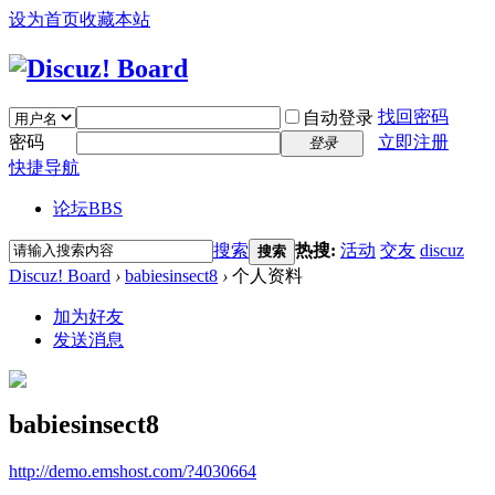
设为首页
收藏本站
找回密码
自动登录
密码
立即注册
登录
快捷导航
论坛
BBS
搜索
热搜:
活动
交友
discuz
搜索
Discuz! Board
›
babiesinsect8
›
个人资料
加为好友
发送消息
babiesinsect8
http://demo.emshost.com/?4030664