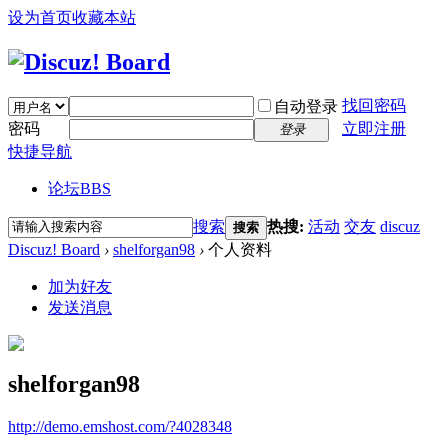
设为首页
收藏本站
找回密码
自动登录
密码
立即注册
登录
快捷导航
论坛
BBS
搜索
热搜:
活动
交友
discuz
搜索
Discuz! Board
›
shelforgan98
›
个人资料
加为好友
发送消息
shelforgan98
http://demo.emshost.com/?4028348