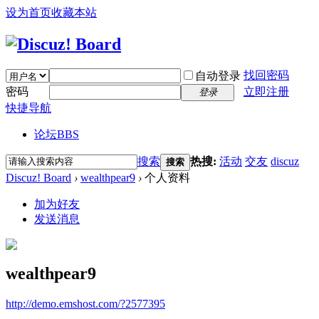
设为首页
收藏本站
找回密码
自动登录
密码
立即注册
登录
快捷导航
论坛
BBS
搜索
热搜:
活动
交友
discuz
搜索
Discuz! Board
›
wealthpear9
›
个人资料
加为好友
发送消息
wealthpear9
http://demo.emshost.com/?2577395