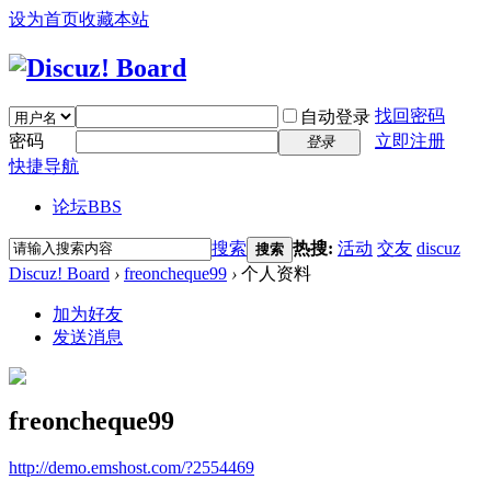
设为首页
收藏本站
找回密码
自动登录
密码
立即注册
登录
快捷导航
论坛
BBS
搜索
热搜:
活动
交友
discuz
搜索
Discuz! Board
›
freoncheque99
›
个人资料
加为好友
发送消息
freoncheque99
http://demo.emshost.com/?2554469