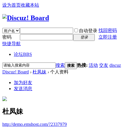
设为首页
收藏本站
找回密码
自动登录
密码
立即注册
登录
快捷导航
论坛
BBS
搜索
热搜:
活动
交友
discuz
搜索
Discuz! Board
›
杜凤妹
›
个人资料
加为好友
发送消息
杜凤妹
http://demo.emshost.com/?2337979